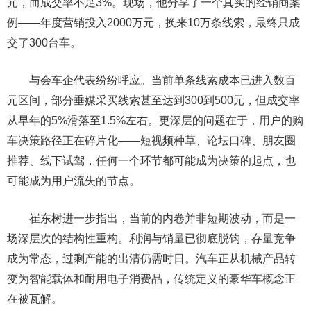
元，而成交率不足3%。现场，他分享了一个真实的经销商案
例——年度营销投入2000万元，换来10万条线索，最终只成
交了300台车。
与会车企代表纷纷呼应。当前单条线索成本已进入数百
元区间，部分垂媒采买线索甚至达到300到500元，但成交率
从早年的5%滑落至1.5%左右。更深层的问题在于，用户的购
车决策路径正在碎片化——短视频种草、论坛口碑、朋友圈
推荐、线下试驾，任何一个环节都可能成为决策的起点，也
可能成为用户流失的节点。
崔东树进一步指出，当前的内卷并非短期波动，而是一
场深层次的结构性重构。利润与销量已彻底脱钩，存量竞争
成为常态，过剩产能的出清仍需时日。汽车正从机械产品转
变为智能载体和耐用电子消费品，传统定义的豪华车概念正
在被瓦解。