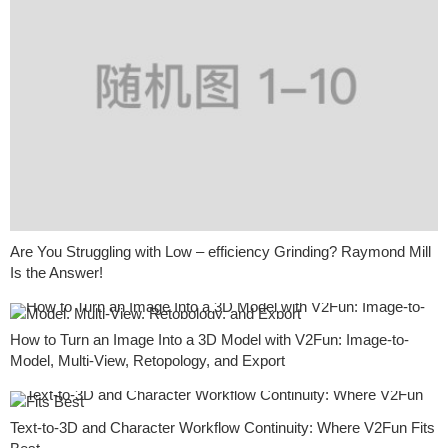
Are You Struggling with Low – efficiency Grinding? Raymond Mill
Is the Answer!
How to Turn an Image Into a 3D Model with V2Fun: Image-to-
Model, Multi-View, Retopology, and Export
Text-to-3D and Character Workflow Continuity: Where V2Fun Fits