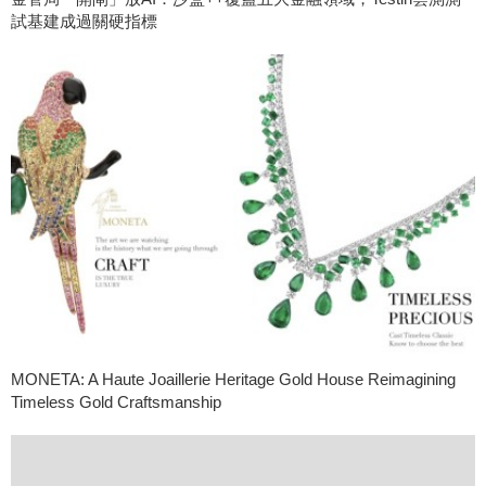
試基建成過關硬指標
MONETA: A Haute Joaillerie Heritage Gold House Reimagining
Timeless Gold Craftsmanship