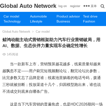
Global Auto Network
菜单
log on
register
Car model
Automobile
Product advisor
Test drive
Technology
Lifestyle
Business
Fashion
Global Auto Network
Car model
鲸鸿动能主动式营销框架助力汽车行业营销破局，用
AI、数据、生态伙伴力量实现车企确定性增长
145
阅读
当一款新车上市，营销预算越花越多，线索质量却越来
越飘忽不定——用户刷完短视频翻论坛，翻完论坛比参数，
比完参数又忘了品牌是谁；线索池里躺着的电话号码，拨通
三秒就被挂断；投放渠道十几个，归因模型跑出来，谁也说
不清成交到底来自哪条广告。
这是当下汽车营销的普遍焦虑，也是HDC2026期间一场