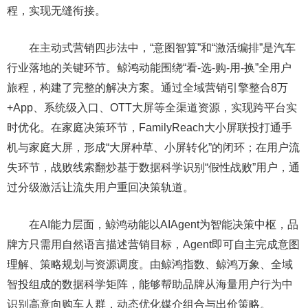
程，实现无缝衔接。
在主动式营销四步法中，“意图智算”和“激活编排”是汽车
行业落地的关键环节。鲸鸿动能围绕“看-选-购-用-换”全用户
旅程，构建了完整的解决方案。通过全域营销引擎整合8万
+App、系统级入口、OTT大屏等全渠道资源，实现跨平台实
时优化。在家庭决策环节，FamilyReach大小屏联投打通手
机与家庭大屏，形成“大屏种草、小屏转化”的闭环；在用户流
失环节，战败线索翻炒基于数据科学识别“假性战败”用户，通
过分级激活让流失用户重回决策轨道。
在AI能力层面，鲸鸿动能以AIAgent为智能决策中枢，品
牌方只需用自然语言描述营销目标，Agent即可自主完成意图
理解、策略规划与资源调度。由鲸鸿指数、鲸鸿万象、全域
智投组成的数据科学矩阵，能够帮助品牌从海量用户行为中
识别高意向购车人群，动态优化媒介组合与出价策略。