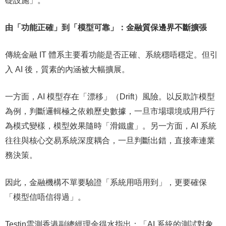
礎設施」。
由「功能正確」到「模型可靠」：金融質保邊界不斷擴張
傳統金融 IT 體系主要看功能是否正確、系統穩唔穩定。但引
入 AI 後，質素的內涵被大幅擴展。
一方面，AI 模型存在「漂移」（Drift）風險。以反欺詐模型
為例，判斷邏輯極之依賴歷史數據，一旦市場環境或用戶行
為模式變樣，模型效果隨時「滑鐵盧」。另一方面，AI 系統
往往與核心交易系統深度耦合，一旦判斷出錯，直接牽連業
務決策。
因此，金融機構不單要驗證「系統用唔用到」，更要確保
「模型信唔信得過」。
Testin雲測香港副總經理余得水指出：「AI 系統的測試對象