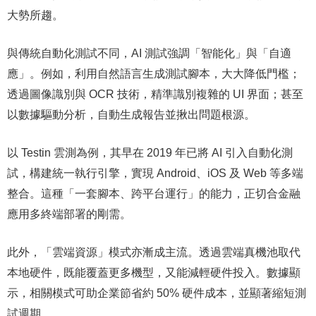
大勢所趨。
與傳統自動化測試不同，AI 測試強調「智能化」與「自適
應」。例如，利用自然語言生成測試腳本，大大降低門檻；
透過圖像識別與 OCR 技術，精準識別複雜的 UI 界面；甚至
以數據驅動分析，自動生成報告並揪出問題根源。
以 Testin 雲測為例，其早在 2019 年已將 AI 引入自動化測
試，構建統一執行引擎，實現 Android、iOS 及 Web 等多端
整合。這種「一套腳本、跨平台運行」的能力，正切合金融
應用多終端部署的剛需。
此外，「雲端資源」模式亦漸成主流。透過雲端真機池取代
本地硬件，既能覆蓋更多機型，又能減輕硬件投入。數據顯
示，相關模式可助企業節省約 50% 硬件成本，並顯著縮短測
試週期。