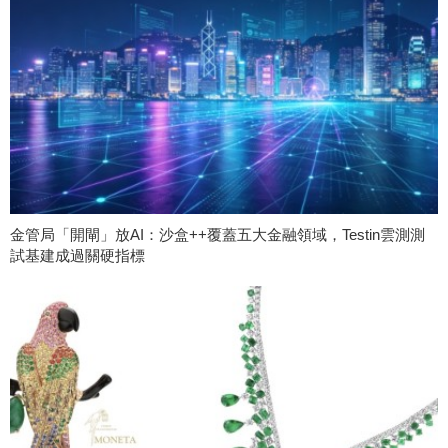
金管局「開閘」放AI：沙盒++覆蓋五大金融領域，Testin雲測測
試基建成過關硬指標