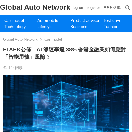
Global Auto Network
菜单
log on
register
Car model
Automobile
Product advisor
Test drive
Technology
Lifestyle
Business
Fashion
Global Auto Network
Car model
FTAHK公佈：AI 滲透率達 38% 香港金融業如何應對
「智能甩轆」風險？
144
阅读