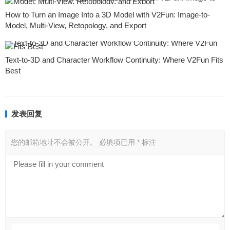
How to Turn an Image Into a 3D Model with V2Fun: Image-to-
Model, Multi-View, Retopology, and Export
Text-to-3D and Character Workflow Continuity: Where V2Fun Fits
Best
发表回复
您的邮箱地址不会被公开。
必填项已用
*
标注