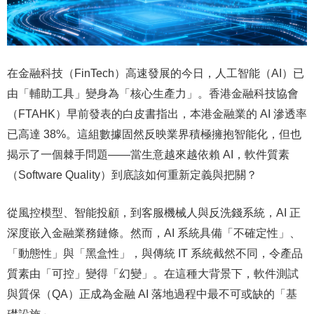
在金融科技（FinTech）高速發展的今日，人工智能（AI）已
由「輔助工具」變身為「核心生產力」。香港金融科技協會
（FTAHK）早前發表的白皮書指出，本港金融業的 AI 滲透率
已高達 38%。這組數據固然反映業界積極擁抱智能化，但也
揭示了一個棘手問題——當生意越來越依賴 AI，軟件質素
（Software Quality）到底該如何重新定義與把關？
從風控模型、智能投顧，到客服機械人與反洗錢系統，AI 正
深度嵌入金融業務鏈條。然而，AI 系統具備「不確定性」、
「動態性」與「黑盒性」，與傳統 IT 系統截然不同，令產品
質素由「可控」變得「幻變」。在這種大背景下，軟件測試
與質保（QA）正成為金融 AI 落地過程中最不可或缺的「基