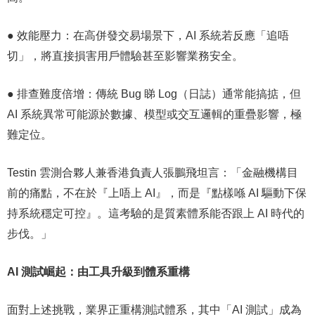
● 效能壓力：在高併發交易場景下，AI 系統若反應「追唔
切」，將直接損害用戶體驗甚至影響業務安全。
● 排查難度倍增：傳統 Bug 睇 Log（日誌）通常能搞掂，但
AI 系統異常可能源於數據、模型或交互邏輯的重疊影響，極
難定位。
Testin 雲測合夥人兼香港負責人張鵬飛坦言：「金融機構目
前的痛點，不在於『上唔上 AI』，而是『點樣喺 AI 驅動下保
持系統穩定可控』。這考驗的是質素體系能否跟上 AI 時代的
步伐。」
AI
測試崛起：由工具升級到體系重構
面對上述挑戰，業界正重構測試體系，其中「AI 測試」成為