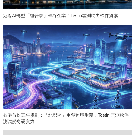
港府AI轉型「組合拳」催谷企業！Testin雲測助力軟件質素
香港首份五年規劃：「北都區」重塑跨境生態，Testin 雲測軟件
測試變身硬實力