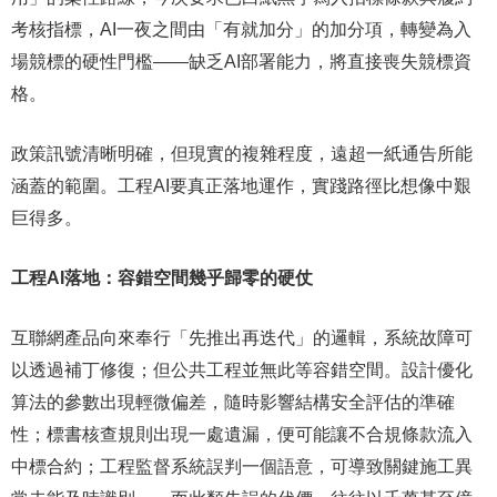
考核指標，AI一夜之間由「有就加分」的加分項，轉變為入
場競標的硬性門檻——缺乏AI部署能力，將直接喪失競標資
格。
政策訊號清晰明確，但現實的複雜程度，遠超一紙通告所能
涵蓋的範圍。工程AI要真正落地運作，實踐路徑比想像中艱
巨得多。
工程AI落地：容錯空間幾乎歸零的硬仗
互聯網產品向來奉行「先推出再迭代」的邏輯，系統故障可
以透過補丁修復；但公共工程並無此等容錯空間。設計優化
算法的參數出現輕微偏差，隨時影響結構安全評估的準確
性；標書核查規則出現一處遺漏，便可能讓不合規條款流入
中標合約；工程監督系統誤判一個語意，可導致關鍵施工異