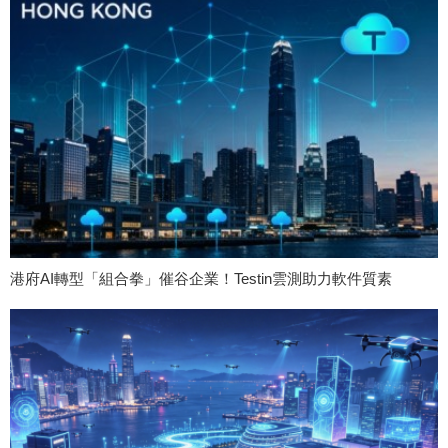
港府AI轉型「組合拳」催谷企業！Testin雲測助力軟件質素