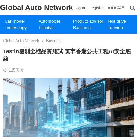
Global Auto Network
菜单
log on
register
Car model
Automobile
Product advisor
Test drive
Technology
Lifestyle
Business
Fashion
Global Auto Network
Business
Testin雲測全棧品質測試 筑牢香港公共工程AI安全底
線
115
阅读