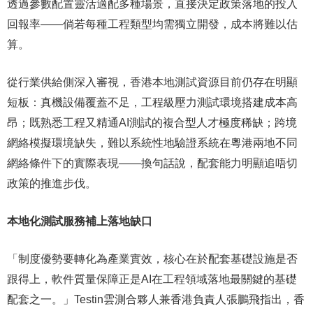
透過參數配置靈活適配多種場景，直接決定政策落地的投入
回報率——倘若每種工程類型均需獨立開發，成本將難以估
算。
從行業供給側深入審視，香港本地測試資源目前仍存在明顯
短板：真機設備覆蓋不足，工程級壓力測試環境搭建成本高
昂；既熟悉工程又精通AI測試的複合型人才極度稀缺；跨境
網絡模擬環境缺失，難以系統性地驗證系統在粵港兩地不同
網絡條件下的實際表現——換句話說，配套能力明顯追唔切
政策的推進步伐。
本地化測試服務補上落地缺口
「制度優勢要轉化為產業實效，核心在於配套基礎設施是否
跟得上，軟件質量保障正是AI在工程領域落地最關鍵的基礎
配套之一。」Testin雲測合夥人兼香港負責人張鵬飛指出，香