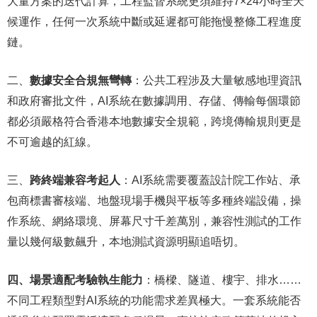
大量方案的迭代計算，工程監督系統更須維持7×24小時全天
候運作，任何一次系統中斷或延遲都可能拖慢整條工程進度
鏈。
二、
數據安全合規無彎轉
：公共工程涉及大量敏感地理資訊
和政府審批文件，AI系統在數據調用、存儲、傳輸每個環節
都必須嚴格符合香港本地數據安全規範，跨境傳輸規則更是
不可逾越的紅線。
三、
跨終端兼容考起人
：AI系統需要覆蓋設計院工作站、承
包商標書審核端、地盤現場手機與平板等多種終端設備，操
作系統、網絡環境、屏幕尺寸千差萬別，兼容性測試的工作
量以幾何級數飆升，本地測試資源明顯追唔切。
四、場景適配考驗執生能力
：橋樑、隧道、樓宇、排水……
不同工程類型對AI系統的功能需求差異極大。一套系統能否