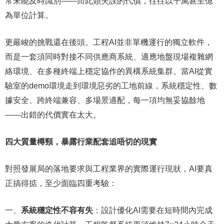
常未能及時識別——而此類失誤的代價，往往以千萬甚至億
為單位計算。
更嚴峻的挑戰還在後頭。工程AI並非單機運行的獨立軟件，
而是一套須同時對接不同供應商系統、適應地盤現場複雜網
絡環境、在多種終端上穩定協作的異構系統集群。當AI從實
驗室的demo環境走到環境惡劣的工地前線，系統穩定性、數
據安全、跨終端兼容、多場景適配，每一項均無妥協餘地
——出錯的代價實在太大。
四大質量樽頸，暴露行業配套追唔切的現實
對照發展局的落地要求與工程業界的實際運行現狀，AI要真
正搞得掂，至少面臨四重考驗：
一、
系統穩定性不容有失
：設計優化AI需要在短時間內完成