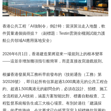
香港公共工程「AI強制令」倒計時：當演算法走入地盤，軟
件質量邊個搞得掂？ （副標題：Testin雲測全棧測試能力護
航公共領域AI應用落地安全）
2026年6月1日，香港建造業將迎來一場規則上的根本變革
——這並非增加幾項指引般簡單，而是直接改寫遊戲規則。
根據香港發展局工務科早前發布的《技術通告（工務）第
3/2026號》，即日起所有估算超過3,000萬港元的公共工程合
約、超過1,500萬港元的顧問合約，必須在設計、招標、施工
全流程嵌入AI技術，涵蓋方案智能比對、標書自動核查、工
程監督系統報告生成三大核心場景。有別於過往「建議採
用」的柔性路線，今次要求已白紙黑字寫入招標條款與履約